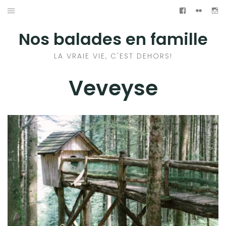
Aller
Facebook
Flickr
In
au
ACCUEIL
Nos balades en famille
contenu
RANDONNÉES
LA VRAIE VIE, C'EST DEHORS!
PRATIQUE
Veveyse
A PROPOS
Facebook
Flickr
Instagram