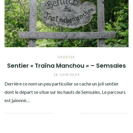
VEVEYSE
Sentier « Traîna Manchou » – Semsales
18 JUIN 2019
Derrière ce nom un peu particulier se cache un joli sentier
dont le départ se situe sur les hauts de Semsales. Le parcours
est jalonné…
Facebook
Twitter
Google+
Pinterest
Linkedin