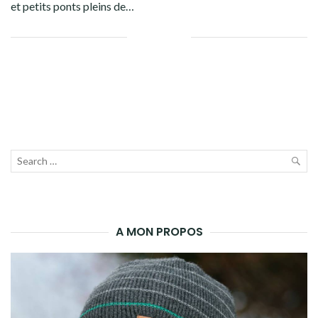
et petits ponts pleins de…
Facebook
Twitter
Google+
Pinterest
Linkedin
Recherche
pour :
LAN
LA
A MON PROPOS
REC