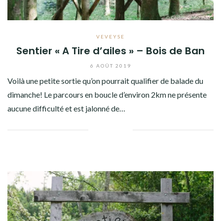
VEVEYSE
Sentier « A Tire d’ailes » – Bois de Ban
6 AOÛT 2019
Voilà une petite sortie qu’on pourrait qualifier de balade du
dimanche! Le parcours en boucle d’environ 2km ne présente
aucune difficulté et est jalonné de…
Facebook
Twitter
Google+
Pinterest
Linkedin