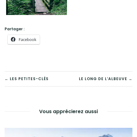
Partager :
Facebook
NAVIGATION
← LES PETITES-CLÉS
LE LONG DE L’ALBEUVE →
DE
L’ARTICLE
Vous apprécierez aussi