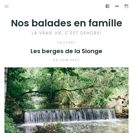
Aller
Facebook
Flickr
In
au
ACCUEIL
Nos balades en famille
contenu
RANDONNÉES
LA VRAIE VIE, C'EST DEHORS!
GRUYÈRE
PRATIQUE
Les berges de la Sionge
A PROPOS
25 JUIN 2017
Facebook
Flickr
Instagram