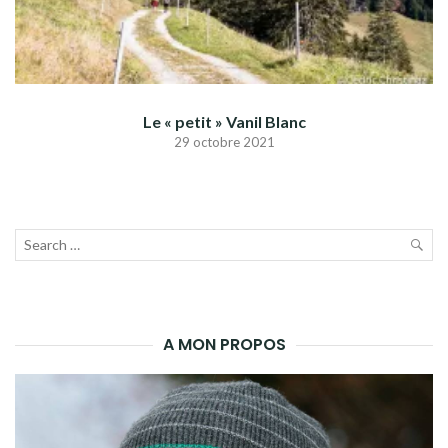
Le « petit » Vanil Blanc
29 octobre 2021
Recherche
pour :
LAN
LA
A MON PROPOS
REC